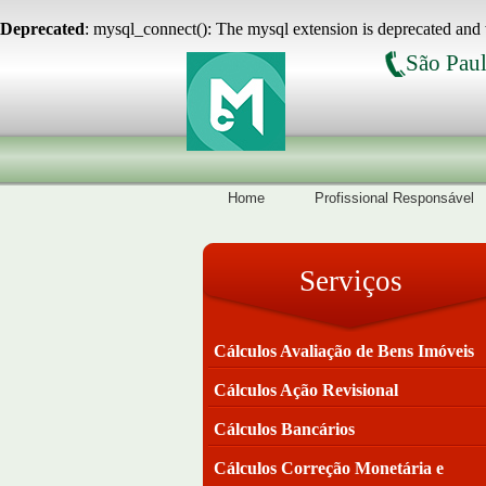
Deprecated
: mysql_connect(): The mysql extension is deprecated and 
São Paul
Home
Profissional Responsável
Serviços
Cálculos Avaliação de Bens Imóveis
Cálculos Ação Revisional
Cálculos Bancários
Cálculos Correção Monetária e