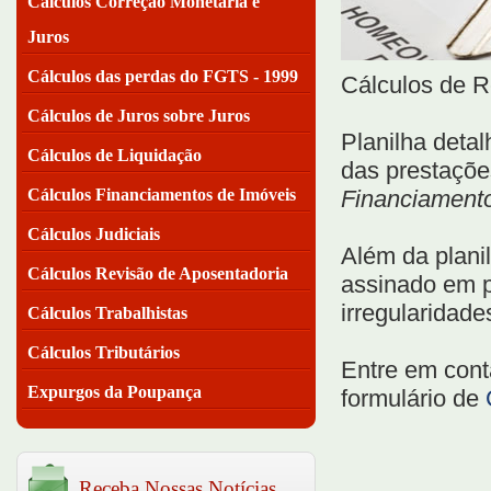
Cálculos Correção Monetária e
Juros
Cálculos das perdas do FGTS - 1999
Cálculos de R
Cálculos de Juros sobre Juros
Planilha deta
Cálculos de Liquidação
das prestaçõe
Cálculos Financiamentos de Imóveis
Financiamento
Cálculos Judiciais
Além da plani
Cálculos Revisão de Aposentadoria
assinado em p
irregularidad
Cálculos Trabalhistas
Cálculos Tributários
Entre em cont
Expurgos da Poupança
formulário de
Receba Nossas Notícias