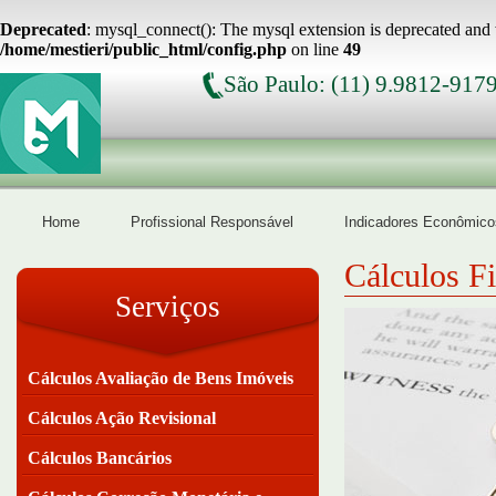
Deprecated
: mysql_connect(): The mysql extension is deprecated and 
/home/mestieri/public_html/config.php
on line
49
São Paulo: (11) 9.9812-917
Home
Profissional Responsável
Indicadores Econômico
Cálculos F
Serviços
Cálculos Avaliação de Bens Imóveis
Cálculos Ação Revisional
Cálculos Bancários